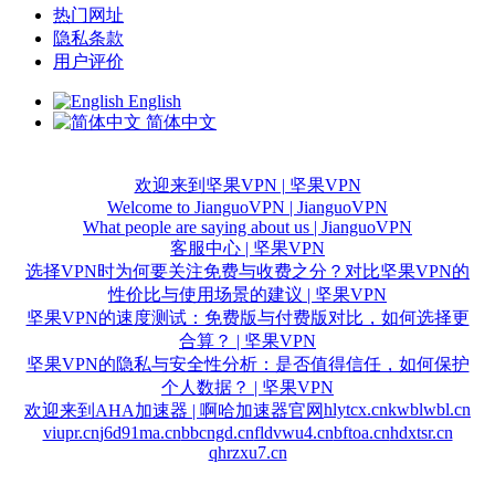
热门网址
隐私条款
用户评价
English
简体中文
欢迎来到坚果VPN | 坚果VPN
Welcome to JianguoVPN | JianguoVPN
What people are saying about us | JianguoVPN
客服中心 | 坚果VPN
选择VPN时为何要关注免费与收费之分？对比坚果VPN的
性价比与使用场景的建议 | 坚果VPN
坚果VPN的速度测试：免费版与付费版对比，如何选择更
合算？ | 坚果VPN
坚果VPN的隐私与安全性分析：是否值得信任，如何保护
个人数据？ | 坚果VPN
hlytcx.cn
kwblwbl.cn
欢迎来到AHA加速器 | 啊哈加速器官网
viupr.cn
j6d91ma.cn
bbcngd.cn
fldvwu4.cn
bftoa.cn
hdxtsr.cn
qhrzxu7.cn