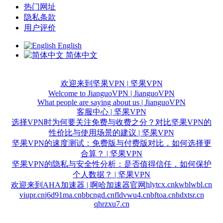
热门网址
隐私条款
用户评价
English
简体中文
欢迎来到坚果VPN | 坚果VPN
Welcome to JianguoVPN | JianguoVPN
What people are saying about us | JianguoVPN
客服中心 | 坚果VPN
选择VPN时为何要关注免费与收费之分？对比坚果VPN的
性价比与使用场景的建议 | 坚果VPN
坚果VPN的速度测试：免费版与付费版对比，如何选择更
合算？ | 坚果VPN
坚果VPN的隐私与安全性分析：是否值得信任，如何保护
个人数据？ | 坚果VPN
hlytcx.cn
kwblwbl.cn
欢迎来到AHA加速器 | 啊哈加速器官网
viupr.cn
j6d91ma.cn
bbcngd.cn
fldvwu4.cn
bftoa.cn
hdxtsr.cn
qhrzxu7.cn