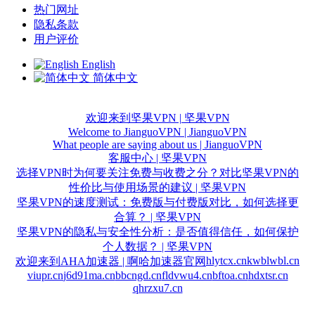
热门网址
隐私条款
用户评价
English
简体中文
欢迎来到坚果VPN | 坚果VPN
Welcome to JianguoVPN | JianguoVPN
What people are saying about us | JianguoVPN
客服中心 | 坚果VPN
选择VPN时为何要关注免费与收费之分？对比坚果VPN的
性价比与使用场景的建议 | 坚果VPN
坚果VPN的速度测试：免费版与付费版对比，如何选择更
合算？ | 坚果VPN
坚果VPN的隐私与安全性分析：是否值得信任，如何保护
个人数据？ | 坚果VPN
hlytcx.cn
kwblwbl.cn
欢迎来到AHA加速器 | 啊哈加速器官网
viupr.cn
j6d91ma.cn
bbcngd.cn
fldvwu4.cn
bftoa.cn
hdxtsr.cn
qhrzxu7.cn